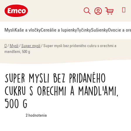
Prejsť
na
Hľadať
NÁKUPNÝ
obsah
KOŠÍK
Mysli
Kaše a vločky
Cereálie a lupienky
Tyčinky
Sušienky
Ovocie a or
Domov
/
Mysli
/
Super mysli
/
Super mysli bez pridaného cukru s orechmi a
mandľami, 500 g
Super mysli bez pridaného
cukru s orechmi a mandľami,
500 g
Priemerné
2 hodnotenia
hodnotenie
produktu
je
5,0
z