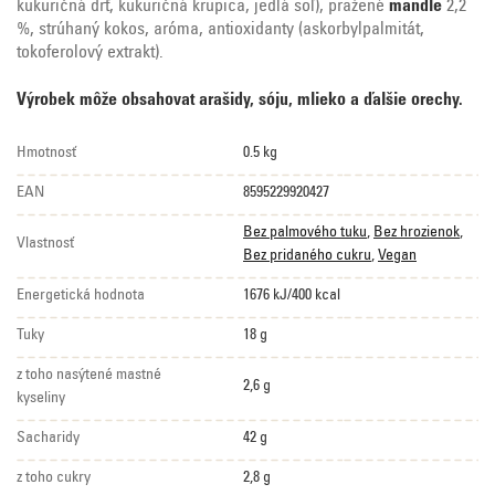
kukuričná drť, kukuričná krupica, jedlá soľ), pražené
mandle
2,2
%, strúhaný kokos, aróma, antioxidanty (askorbylpalmitát,
tokoferolový extrakt).
Výrobek môže obsahovat arašidy, sóju, mlieko a ďalšie orechy.
Hmotnosť
0.5 kg
EAN
8595229920427
Bez palmového tuku
,
Bez hrozienok
,
Vlastnosť
Bez pridaného cukru
,
Vegan
Energetická hodnota
1676 kJ/400 kcal
Tuky
18 g
z toho nasýtené mastné
2,6 g
kyseliny
Sacharidy
42 g
z toho cukry
2,8 g