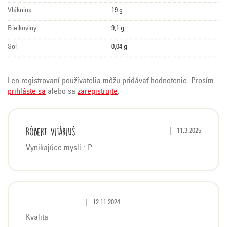
Vláknina
19 g
Bielkoviny
9,1 g
Soľ
0,04 g
Len registrovaní používatelia môžu pridávať hodnotenie. Prosím
prihláste sa
alebo sa
zaregistrujte
.
V
Róbert Vitáriuš
Hodnotenie produktu 
|
11.3.2025
ý
Vynikajúce mysli :-P
p
i
s
h
Hodnotenie produktu je 5 z 5 hviezdičiek.
|
12.11.2024
o
Kvalita
d