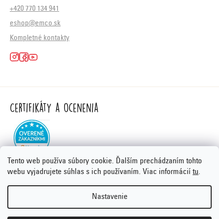
+420 770 134 941
eshop@emco.sk
Kompletné kontakty
Certifikáty a ocenenia
Tento web používa súbory cookie. Ďalším prechádzaním tohto
webu vyjadrujete súhlas s ich používaním. Viac informácií
tu
.
Nastavenie
Vytvoril Shoptet Premium
&
PORTA DESIGN
Copyright 2026
Emco.sk
. Všetky práva vyhradené.