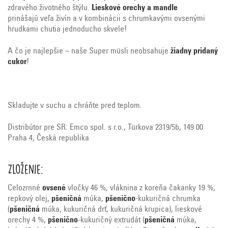
zdravého životného štýlu.
Lieskové orechy a mandle
prinášajú veľa živín a v kombinácii s chrumkavými ovsenými
hrudkami chutia jednoducho skvele!
A čo je najlepšie – naše Super müsli neobsahuje
žiadny pridaný
cukor
!
Skladujte v suchu a chráňte pred teplom.
Distribútor pre SR: Emco spol. s r.o., Türkova 2319/5b, 149 00
Praha 4, Česká republika
Zloženie:
Celozrnné
ovsené
vločky 46 %, vláknina z koreňa čakanky 19 %,
repkový olej,
pšeničná
múka,
pšenično
-kukuričná chrumka
(
pšeničná
múka, kukuričná drť, kukuričná krupica), lieskové
orechy 4 %,
pšenično
-kukuričný extrudát (
pšeničná
múka,