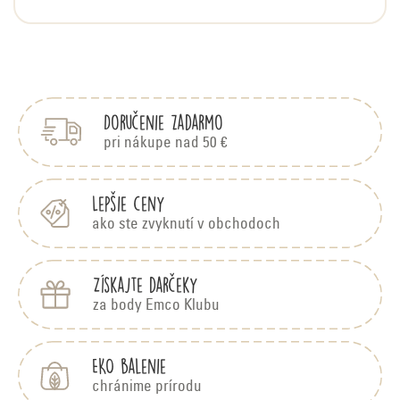
n
o
Z
t
á
e
p
n
Doručenie zadarmo
ä
í
t
pri nákupe nad 50 €
i
e
Lepšie ceny
ako ste zvyknutí v obchodoch
Získajte darčeky
za body Emco Klubu
EKO balenie
chránime prírodu