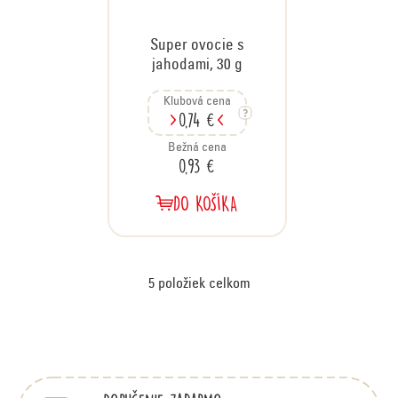
Super ovocie s
jahodami, 30 g
Klubová cena
0,74 €
Bežná cena
0,93 €
DO KOŠÍKA
5
položiek celkom
O
v
Z
á
l
p
á