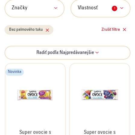
s
p
Značky
Vlastnosť
1
r
o
Bez palmového tuku
Zrušiť filtre
d
u
k
R
Radiť podľa:
Najpredávanejšie
t
a
o
d
v
e
Novinka
n
i
e
p
r
o
d
Super ovocie s
Super ovocie s