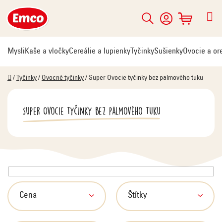
Prejsť
na
Hľadať
NÁKUPNÝ
obsah
KOŠÍK
Mysli
Kaše a vločky
Cereálie a lupienky
Tyčinky
Sušienky
Ovocie a or
Domov
/
Tyčinky
/
Ovocné tyčinky
/
Super Ovocie tyčinky bez palmového tuku
Super Ovocie tyčinky bez palmového tuku
V
ý
p
Cena
Štítky
i