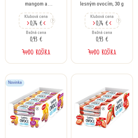
u
mangom a
lesným ovocím, 30 g
k
marakujou, 30 g
t
Klubová cena
Klubová cena
0,74 €
0,74 €
o
v
Bežná cena
Bežná cena
0,93 €
0,93 €
DO KOŠÍKA
DO KOŠÍKA
Novinka