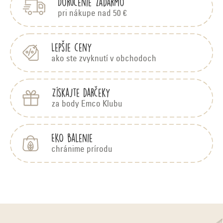
Doručenie zadarmo
ä
d
t
pri nákupe nad 50 €
i
a
e
c
Lepšie ceny
ako ste zvyknutí v obchodoch
i
e
Získajte darčeky
p
za body Emco Klubu
r
v
EKO balenie
k
chránime prírodu
y
v
ý
p