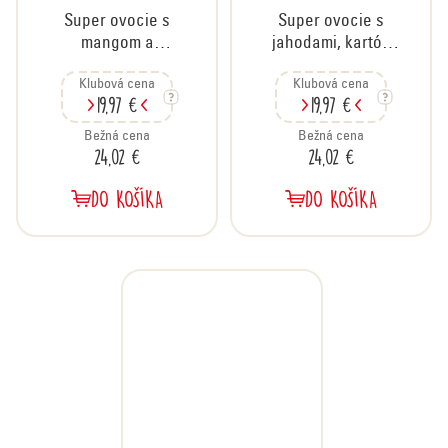
Super ovocie s
Super ovocie s
mangom a
jahodami, kartón
marakujou, kartón
30x30 g
Klubová cena
Klubová cena
30x30 g
19,97 €
19,97 €
Bežná cena
Bežná cena
24,02 €
24,02 €
DO KOŠÍKA
DO KOŠÍKA