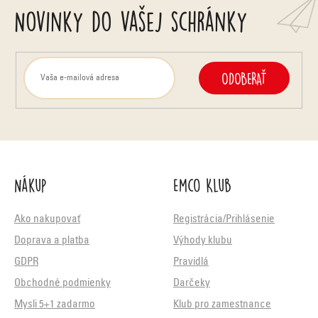
Novinky do vašej schránky
i
s
u
ODOBERAŤ
Nákup
Emco Klub
Ako nakupovať
Registrácia/Prihlásenie
Doprava a platba
Výhody klubu
GDPR
Pravidlá
Obchodné podmienky
Darčeky
Mysli 5+1 zadarmo
Klub pro zamestnance