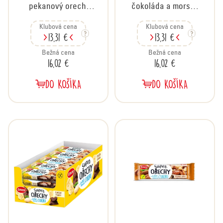
u
pekanový orech,
čokoláda a morská
k
kartón 20x35 g
soľ, kartón 20x35 g
t
Klubová cena
Klubová cena
13,31 €
13,31 €
o
v
Bežná cena
Bežná cena
16,02 €
16,02 €
DO KOŠÍKA
DO KOŠÍKA