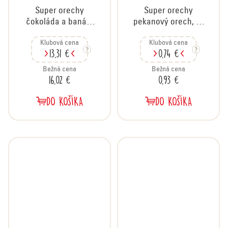
Super orechy
Super orechy
čokoláda a banán,
pekanový orech, 35
kartón 20x35 g
g
Klubová cena
Klubová cena
13,31 €
0,74 €
Bežná cena
Bežná cena
16,02 €
0,93 €
DO KOŠÍKA
DO KOŠÍKA