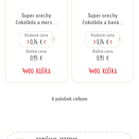
Super orechy
Super orechy
čokoláda a morská
čokoláda a banán,
soľ, 35 g
35 g
Klubová cena
Klubová cena
0,74 €
0,74 €
Bežná cena
Bežná cena
0,93 €
0,93 €
DO KOŠÍKA
DO KOŠÍKA
6
položiek celkom
O
v
Z
á
l
p
á