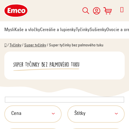
Prejsť
na
Hľadať
NÁKUPNÝ
obsah
KOŠÍK
Mysli
Kaše a vločky
Cereálie a lupienky
Tyčinky
Sušienky
Ovocie a or
Domov
/
Tyčinky
/
Super tyčinky
/
Super tyčinky bez palmového tuku
Super tyčinky bez palmového tuku
V
ý
p
Cena
Štítky
i