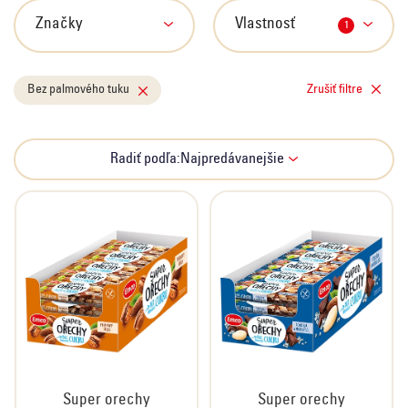
s
p
Značky
Vlastnosť
1
r
o
Bez palmového tuku
Zrušiť filtre
d
u
k
R
Radiť podľa:
Najpredávanejšie
t
a
o
d
v
e
n
i
e
p
r
o
d
Super orechy
Super orechy