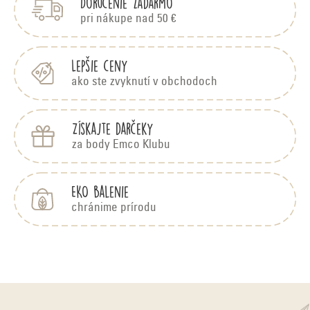
Doručenie zadarmo
ä
d
t
pri nákupe nad 50 €
i
a
e
c
Lepšie ceny
ako ste zvyknutí v obchodoch
i
e
Získajte darčeky
p
za body Emco Klubu
r
v
EKO balenie
k
chránime prírodu
y
v
ý
p