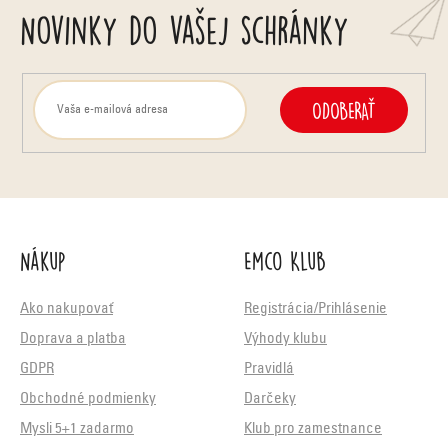
Novinky do vašej schránky
i
s
u
ODOBERAŤ
Nákup
Emco Klub
Ako nakupovať
Registrácia/Prihlásenie
Doprava a platba
Výhody klubu
GDPR
Pravidlá
Obchodné podmienky
Darčeky
Mysli 5+1 zadarmo
Klub pro zamestnance