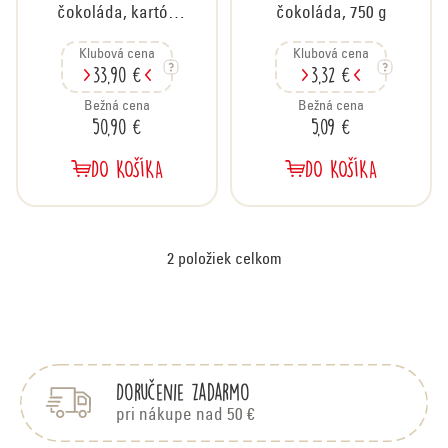
u
čokoláda, kartón
čokoláda, 750 g
k
12x750 g
t
Klubová cena
Klubová cena
33,90 €
3,32 €
o
v
Bežná cena
Bežná cena
50,90 €
5,09 €
DO KOŠÍKA
DO KOŠÍKA
2
položiek celkom
O
v
Z
á
l
p
á
Doručenie zadarmo
ä
d
t
pri nákupe nad 50 €
i