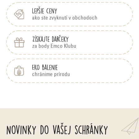
a
e
c
Lepšie ceny
ako ste zvyknutí v obchodoch
i
e
Získajte darčeky
p
za body Emco Klubu
r
v
EKO balenie
k
chránime prírodu
y
v
ý
p
Novinky do vašej schránky
i