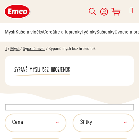
Prejsť
na
Hľadať
NÁKUPNÝ
obsah
KOŠÍK
Mysli
Kaše a vločky
Cereálie a lupienky
Tyčinky
Sušienky
Ovocie a or
Domov
/
Mysli
/
Sypané mysli
/
Sypané mysli bez hrozienok
Sypané mysli bez hrozienok
V
ý
p
Cena
Štítky
i