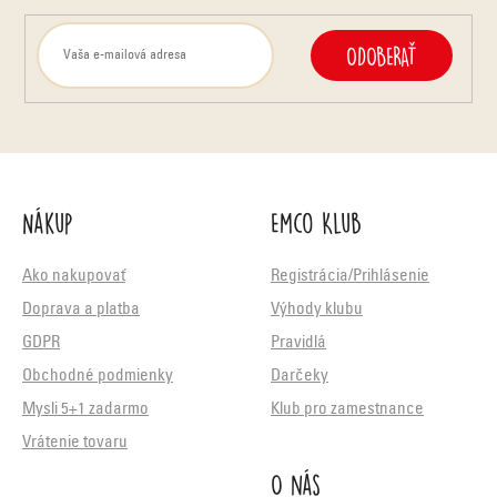
s
u
ODOBERAŤ
Nákup
Emco Klub
Ako nakupovať
Registrácia/Prihlásenie
Doprava a platba
Výhody klubu
GDPR
Pravidlá
Obchodné podmienky
Darčeky
Mysli 5+1 zadarmo
Klub pro zamestnance
Vrátenie tovaru
O nás