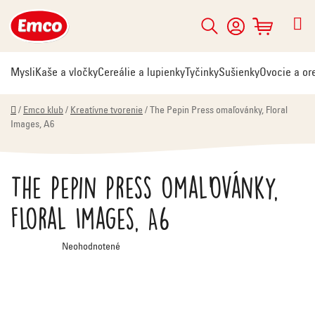
Prejsť
na
Hľadať
NÁKUPNÝ
obsah
KOŠÍK
Mysli
Kaše a vločky
Cereálie a lupienky
Tyčinky
Sušienky
Ovocie a or
Domov
/
Emco klub
/
Kreatívne tvorenie
/
The Pepin Press omaľovánky, Floral
Images, A6
The Pepin Press omaľovánky,
Floral Images, A6
Priemerné
Neohodnotené
hodnotenie
produktu
je
0,0
z
5
hviezdičiek.