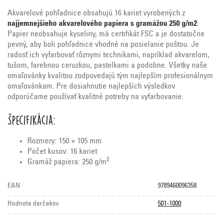
Akvarelové pohľadnice obsahujú 16 kariet vyrobených z
najjemnejšieho akvarelového papiera s gramážou 250 g/m2
.
Papier neobsahuje kyseliny, má certifikát FSC a je dostatočne
pevný, aby boli pohľadnice vhodné na posielanie poštou. Je
radosť ich vyfarbovať rôznymi technikami, napríklad akvarelom,
tušom, farebnou ceruzkou, pastelkami a podobne. Všetky naše
omaľovánky kvalitou zodpovedajú tým najlepším profesionálnym
omaľovánkam. Pre dosiahnutie najlepších výsledkov
odporúčame používať kvalitné potreby na vyfarbovanie.
Špecifikácia:
Rozmery: 150 × 105 mm
Počet kusov: 16 kariet
2
Gramáž papiera: 250 g/m
EAN
9789460096358
Hodnota darčekov
501-1000