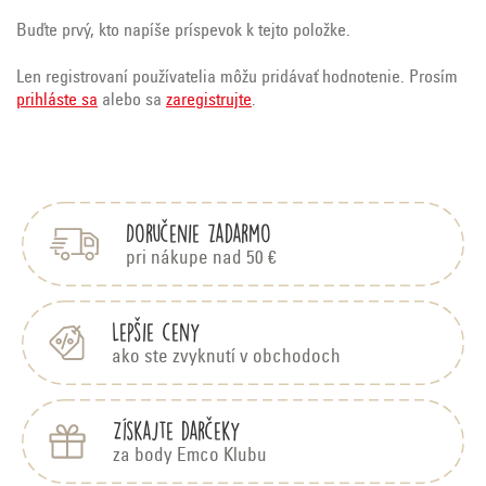
Buďte prvý, kto napíše príspevok k tejto položke.
Len registrovaní používatelia môžu pridávať hodnotenie. Prosím
prihláste sa
alebo sa
zaregistrujte
.
Z
á
p
Doručenie zadarmo
ä
t
pri nákupe nad 50 €
i
e
Lepšie ceny
ako ste zvyknutí v obchodoch
Získajte darčeky
za body Emco Klubu