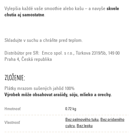
Vylepšia každé vaše smoothie alebo kašu – a navyše
skvele
chutia aj samostatne
.
Skladujte v suchu a chráňte pred teplom.
Distribútor pre SR: Emco spol. s r.o., Türkova 2319/5b, 149 00
Praha 4, Česká republika
Zloženie:
Plátky mrazom sušených jahôd 100%
Výrobek môže obsahovat arašidy, sóju, mlieko a orechy.
Hmotnosť
0.72 kg
Bez palmového tuku
,
Bez pridaného
Vlastnosť
cukru
,
Bez lepku