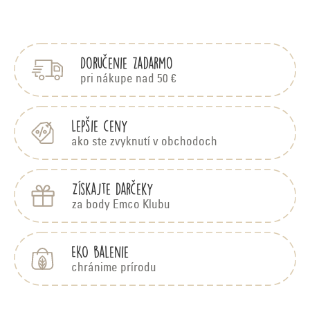
Z
á
p
Doručenie zadarmo
ä
t
pri nákupe nad 50 €
i
e
Lepšie ceny
ako ste zvyknutí v obchodoch
Získajte darčeky
za body Emco Klubu
EKO balenie
chránime prírodu