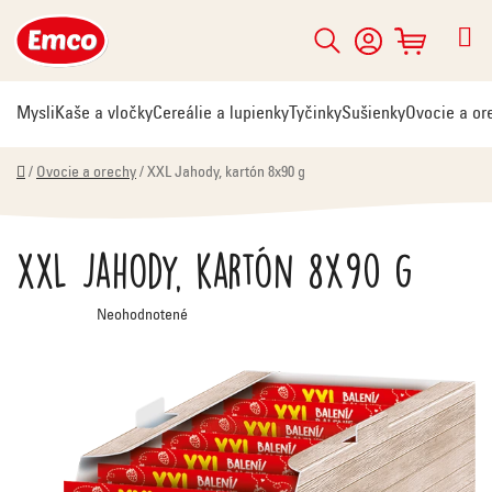
Prejsť
na
Hľadať
NÁKUPNÝ
obsah
KOŠÍK
Mysli
Kaše a vločky
Cereálie a lupienky
Tyčinky
Sušienky
Ovocie a or
Domov
/
Ovocie a orechy
/
XXL Jahody, kartón 8x90 g
XXL Jahody, kartón 8x90 g
Priemerné
Neohodnotené
hodnotenie
produktu
je
0,0
z
5
hviezdičiek.