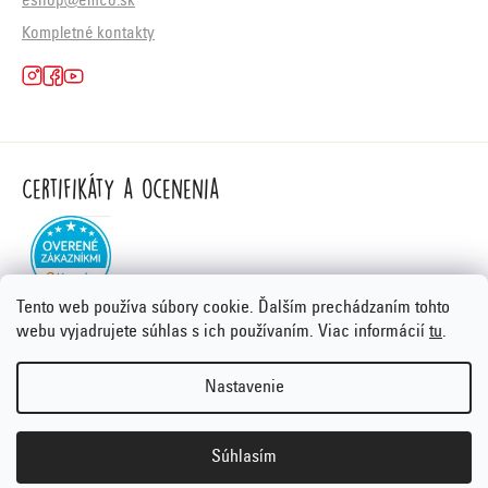
eshop@emco.sk
Kompletné kontakty
Certifikáty a ocenenia
Tento web používa súbory cookie. Ďalším prechádzaním tohto
webu vyjadrujete súhlas s ich používaním. Viac informácií
tu
.
Nastavenie
Vytvoril Shoptet Premium
&
PORTA DESIGN
Copyright 2026
Emco.sk
. Všetky práva vyhradené.
Súhlasím