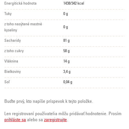
Energitická hodnota
1438/342 kcal
Tuky
0 g
z toho nasýtené mastné
0 g
kyseliny
Sacharidy
81 g
z toho cukry
58 g
Vláknina
14 g
Bielkoviny
3,4 g
Soľ
0,04 g
Buďte prvý, kto napíše príspevok k tejto položke.
Len registrovaní používatelia môžu pridávať hodnotenie. Prosím
prihláste sa
alebo sa
zaregistrujte
.