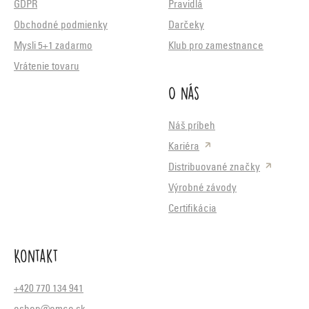
GDPR
Pravidlá
Obchodné podmienky
Darčeky
Mysli 5+1 zadarmo
Klub pro zamestnance
Vrátenie tovaru
O nás
Náš príbeh
Kariéra
Distribuované značky
Výrobné závody
Certifikácia
Kontakt
+420 770 134 941