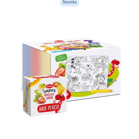
5
Novinka
hviezdičiek.