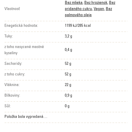
Bez mlieka
,
Bez hrozienok
,
Bez
Vlastnosť
pridaného cukru
,
Vegan
,
Bez
palmového oleja
Enegetická hodnota:
1199 kJ/285 kcal
Tuky:
3,2 g
z toho nasycené mastné
0,4 g
kyseliny
Sacharidy:
52 g
z toho cukry:
52 g
Vláknina:
22 g
Bílkoviny:
0,9 g
Sůl:
0 g
Položka bola vypredaná…