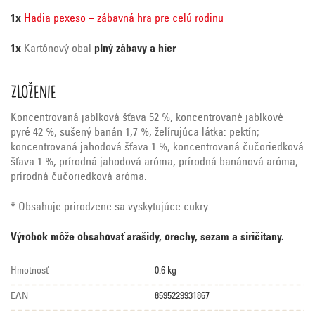
1x
Hadia pexeso – zábavná hra pre celú rodinu
1x
Kartónový obal
plný zábavy a hier
Zloženie
Koncentrovaná jablková šťava 52 %, koncentrované jablkové
pyré 42 %, sušený banán 1,7 %, želírujúca látka: pektín;
koncentrovaná jahodová šťava 1 %, koncentrovaná čučoriedková
šťava 1 %, prírodná jahodová aróma, prírodná banánová aróma,
prírodná čučoriedková aróma.
* Obsahuje prirodzene sa vyskytujúce cukry.
Výrobok môže obsahovať arašidy, orechy, sezam a siričitany.
Hmotnosť
0.6 kg
EAN
8595229931867