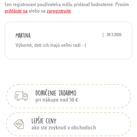
Len registrovaní používatelia môžu pridávať hodnotenie. Prosím
prihláste sa
alebo sa
zaregistrujte
.
V
Martina
Hodnotenie produktu 
|
28.3.2026
ý
Výborné, deti ich majú veľmi radi :-)
p
i
s
Z
h
á
o
p
d
Doručenie zadarmo
ä
n
t
pri nákupe nad 50 €
o
i
t
e
Lepšie ceny
e
ako ste zvyknutí v obchodoch
n