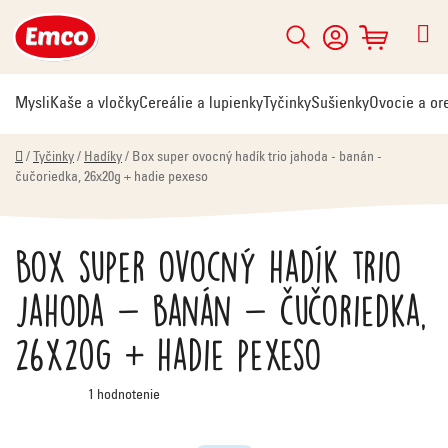
Prejsť
na
Hľadať
NÁKUPNÝ
obsah
KOŠÍK
Mysli
Kaše a vločky
Cereálie a lupienky
Tyčinky
Sušienky
Ovocie a or
Domov
/
Tyčinky
/
Hadíky
/
Box super ovocný hadík trio jahoda - banán -
čučoriedka, 26x20g + hadie pexeso
Box super ovocný hadík trio
jahoda - banán - čučoriedka,
26x20g + hadie pexeso
Priemerné
1 hodnotenie
hodnotenie
produktu
je
5,0
z