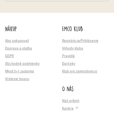
Nákup
Emco Klub
Ako nakupovať
Registrácia/Prihlásenie
Doprava a platba
Výhody klubu
GDPR
Pravidlá
Obchodné podmienky
Darčeky
Mysli 5+1 zadarmo
Klub pro zamestnance
Vrátenie tovaru
O nás
Náš príbeh
Kariéra