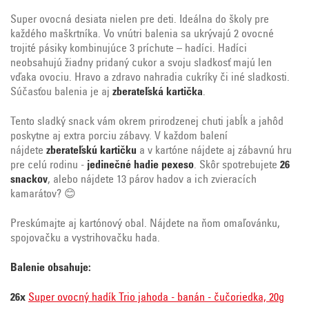
Super ovocná desiata nielen pre deti. Ideálna do školy pre
každého maškrtníka. Vo vnútri balenia sa ukrývajú 2 ovocné
trojité pásiky kombinujúce 3 príchute – hadíci. Hadíci
neobsahujú žiadny pridaný cukor a svoju sladkosť majú len
vďaka ovociu. Hravo a zdravo nahradia cukríky či iné sladkosti.
Súčasťou balenia je aj
zberateľská kartička
.
Tento sladký snack vám okrem prirodzenej chuti jabĺk a jahôd
poskytne aj extra porciu zábavy. V každom balení
nájdete
zberateľskú kartičku
a v kartóne nájdete aj zábavnú hru
pre celú rodinu -
jedinečné hadie pexeso
. Skôr spotrebujete
26
snackov
, alebo nájdete 13 párov hadov a ich zvieracích
kamarátov? 😊
Preskúmajte aj kartónový obal. Nájdete na ňom omaľovánku,
spojovačku a vystrihovačku hada.
Balenie obsahuje:
26x
Super ovocný hadík Trio jahoda - banán - čučoriedka, 20g