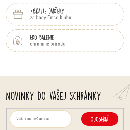
í
Získajte darčeky
za body Emco Klubu
EKO balenie
chránime prírodu
Novinky do vašej schránky
ODOBERAŤ