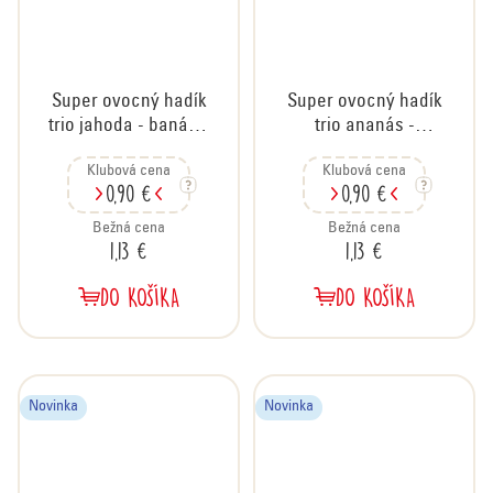
Super ovocný hadík
Super ovocný hadík
trio jahoda - banán -
trio ananás -
čučoriedka, 20g
granátové jablko -
Klubová cena
Klubová cena
jablko, 20g
0,90 €
0,90 €
Bežná cena
Bežná cena
1,13 €
1,13 €
DO KOŠÍKA
DO KOŠÍKA
Novinka
Novinka