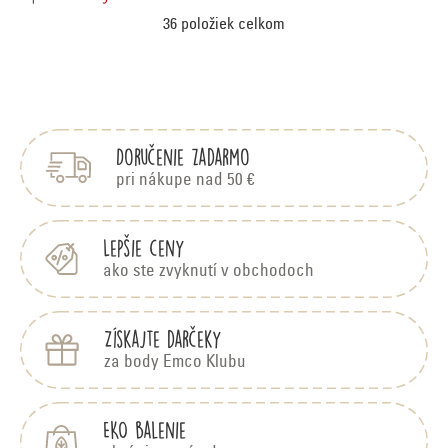
S
v
36
položiek celkom
t
l
Z
r
á
á
p
á
d
Doručenie zadarmo
ä
a
n
t
pri nákupe nad 50 €
c
i
k
e
i
Lepšie ceny
e
o
ako ste zvyknutí v obchodoch
p
v
Získajte darčeky
r
a
za body Emco Klubu
v
k
n
EKO balenie