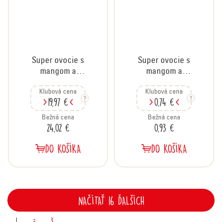
Super ovocie s
Super ovocie s
mangom a
mangom a
marakujou, kartón
marakujou, 30 g
Klubová cena
Klubová cena
30x30 g
19,97 €
0,74 €
Bežná cena
Bežná cena
24,02 €
0,93 €
DO KOŠÍKA
DO KOŠÍKA
NAČÍTAŤ 16 ĎALŠÍCH
O
1
3