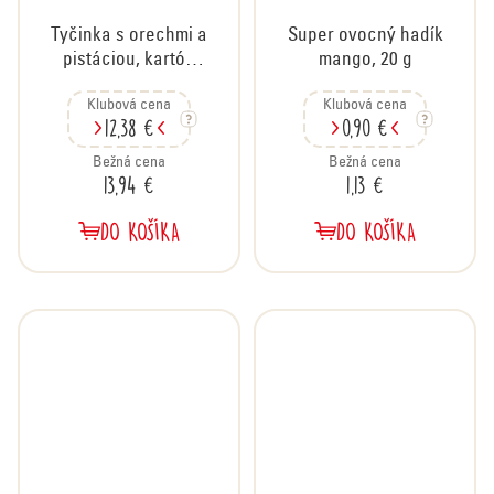
Tyčinka s orechmi a
Super ovocný hadík
pistáciou, kartón
mango, 20 g
20x35 g
Klubová cena
Klubová cena
12,38 €
0,90 €
Bežná cena
Bežná cena
13,94 €
1,13 €
DO KOŠÍKA
DO KOŠÍKA