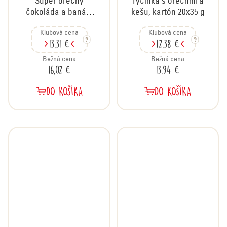
Super orechy
Tyčinka s orechmi a
čokoláda a banán,
kešu, kartón 20x35 g
kartón 20x35 g
Klubová cena
Klubová cena
13,31 €
12,38 €
Bežná cena
Bežná cena
16,02 €
13,94 €
DO KOŠÍKA
DO KOŠÍKA