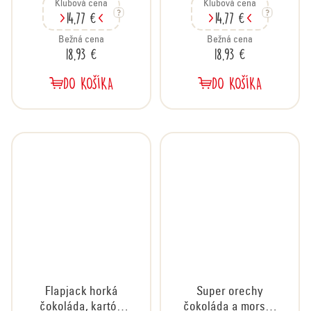
Klubová cena
Klubová cena
20x35 g
kartón 20x40 g
14,77 €
14,77 €
Bežná cena
Bežná cena
18,93 €
18,93 €
DO KOŠÍKA
DO KOŠÍKA
Flapjack horká
Super orechy
čokoláda, kartón
čokoláda a morská