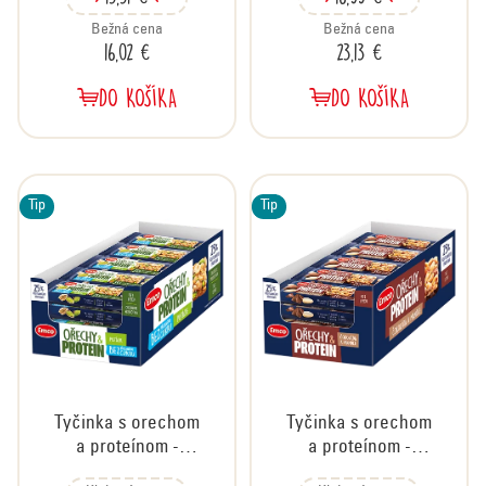
o
javorového sirupu,
v
kartón 24x45 g
Bežná cena
Bežná cena
16,02 €
23,13 €
DO KOŠÍKA
DO KOŠÍKA
Tip
Tip
Tyčinka s orechom
Tyčinka s orechom
a proteínom -
a proteínom -
pistácie, kartón
čokoláda a mandle,