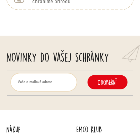
y
chránime prírodu
i
v
e
ý
p
i
Novinky do vašej schránky
s
u
ODOBERAŤ
Nákup
Emco Klub