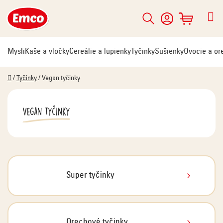
Prejsť
na
Hľadať
NÁKUPNÝ
obsah
KOŠÍK
Mysli
Kaše a vločky
Cereálie a lupienky
Tyčinky
Sušienky
Ovocie a or
Domov
/
Tyčinky
/
Vegan tyčinky
Vegan tyčinky
Super tyčinky
Orechové tyčinky