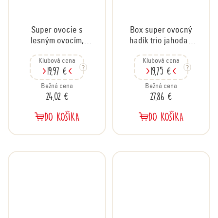
Super ovocie s
Box super ovocný
lesným ovocím,
hadík trio jahoda -
kartón 30x30 g
banán - čučoriedka,
Klubová cena
Klubová cena
26x20g + hadie
19,97 €
19,75 €
kvarteto
Bežná cena
Bežná cena
24,02 €
27,86 €
DO KOŠÍKA
DO KOŠÍKA