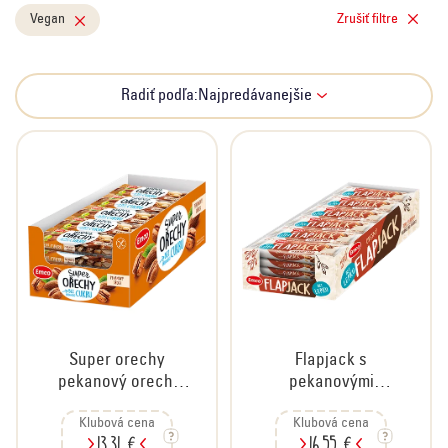
o
Vegan
Zrušiť filtre
d
u
k
R
Radiť podľa:
Najpredávanejšie
t
a
o
d
v
e
n
i
e
p
r
o
d
Super orechy
Flapjack s
u
pekanový orech,
pekanovými
k
kartón 20x35 g
orechmi a s
t
Klubová cena
Klubová cena
príchuťou
13,31 €
16,55 €