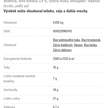
dextróza, med kvetový 2,4 %, rýžová múka, emulgátor: repkový
lecitín, jedlá soľ.
Výrobok môže obsahovať mlieko, sóju a ďalšie orechy.
Hmotnosť
0.035 kg
EAN
8595229909743
Bez palmového tuku
,
Bez hrozienok
,
Vlastnosť
Zdroj bielkovín
,
Vegan
,
Bez lepku
,
Zdroj vlákniny
Energetická hodnota
2240 kJ/532 kcal
Tuky
35 g
z toho nasýtené mastné
7 g
kyseliny
Sacharidy
34 g
z toho cukry
21 g
Vláknina
6,7 g