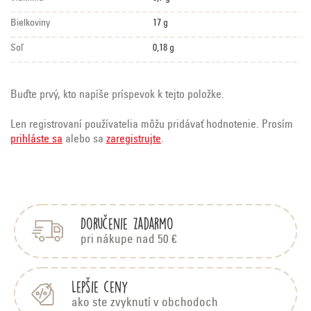
Bielkoviny
17 g
Soľ
0,18 g
Buďte prvý, kto napíše príspevok k tejto položke.
Len registrovaní používatelia môžu pridávať hodnotenie. Prosím
prihláste sa
alebo sa
zaregistrujte
.
Z
á
p
Doručenie zadarmo
ä
t
pri nákupe nad 50 €
i
e
Lepšie ceny
ako ste zvyknutí v obchodoch