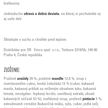
bielkoviny.
Jednoducho
zdravá a dobrá desiata
, na ktorej si pochutnáte vy
aj vaše deti.
Skladujte v suchu a chráňte pred teplom.
Distribútor pre SR: Emco spol. s r.o., Türkova 2319/5b, 149 00
Praha 4, Česká republika
Zloženie:
Pražené
arašidy
39 %, pražené
mandle
12,8 %, sirup z
invertovaného cukru, horká čokoláda 12 % (cukor, kakaové
maslo, kakaový prášok so zníženým obsahom tuku, kakaová
hmota, emulgátor: řepkový lecitín, vanilkový extrakt; obsah
kakaových súčastí 53 %), maltózový sirup, pražené
pistácie
5 %,
extrudované cereálie (kukuričná múka, ryža, cukor, jedlá soľ),