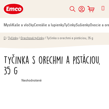
Prejsť
na
Hľadať
NÁKUPNÝ
obsah
KOŠÍK
Mysli
Kaše a vločky
Cereálie a lupienky
Tyčinky
Sušienky
Ovocie a or
Domov
/
Tyčinky
/
Orechové tyčinky
/
Tyčinka s orechmi a pistáciou, 35 g
Tyčinka s orechmi a pistáciou,
35 g
Priemerné
Neohodnotené
hodnotenie
produktu
je
0,0
z
5
hviezdičiek.