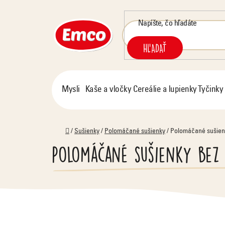
Prejsť
na
obsah
HĽADAŤ
Mysli
Kaše a vločky
Cereálie a lupienky
Tyčinky
Domov
/
Sušienky
/
Polomáčané sušienky
/
Polomáčané sušien
Polomáčané sušienky bez 
V