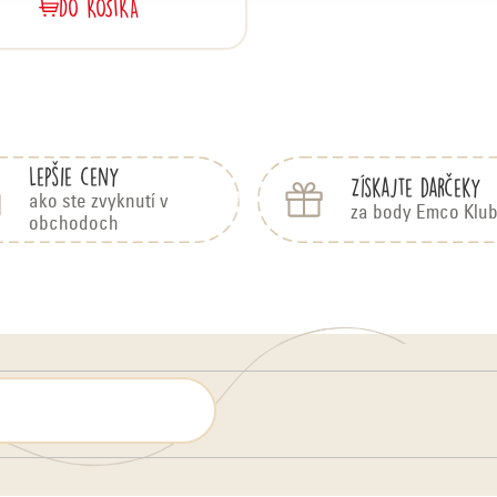
DO KOŠÍKA
O
v
l
Lepšie ceny
Získajte darčeky
á
ako ste zvyknutí v
za body Emco Klu
obchodoch
d
a
c
i
e
p
r