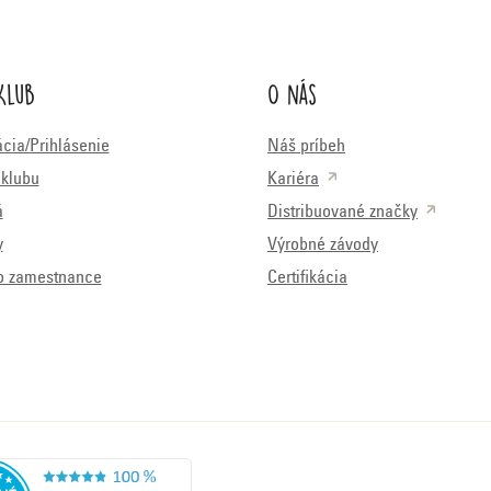
v
k
Klub
O nás
y
v
ácia/Prihlásenie
Náš príbeh
ý
klubu
Kariéra
p
á
Distribuované značky
i
y
Výrobné závody
s
o zamestnance
Certifikácia
u