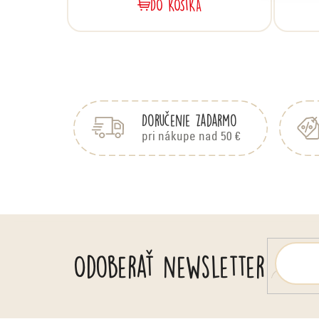
DO KOŠÍKA
Z
á
p
Doručenie zadarmo
ä
pri nákupe nad 50 €
t
i
e
Odoberať newsletter