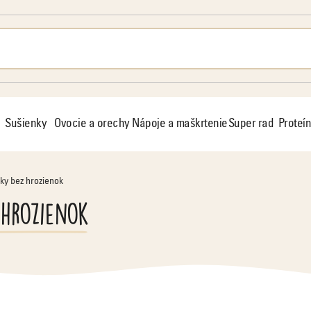
Sušienky
Ovocie a orechy
Nápoje a maškrtenie
Super rad
Proteín
ky bez hrozienok
hrozienok