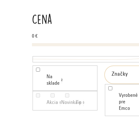
ý
p
Cena
i
s
p
0
€
r
o
d
u
k
Značky
Na
t
2
sklade
o
v
Vyrobené
pre
Akcia
Novinka
Tip
0
0
0
Emco