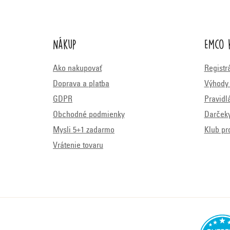
Nákup
Emco 
Ako nakupovať
Registr
Doprava a platba
Výhody 
GDPR
Pravidl
Obchodné podmienky
Darček
Mysli 5+1 zadarmo
Klub pr
Vrátenie tovaru