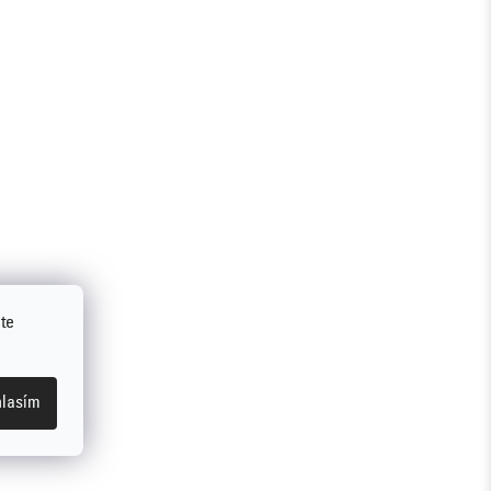
te
lasím