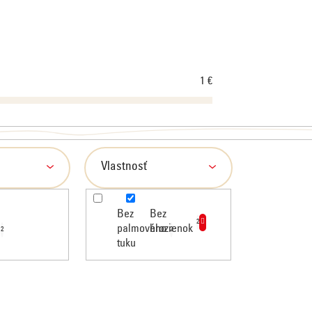
1
€
Vlastnosť
Bez
Bez
2
palmového
hrozienok
2
2
tuku