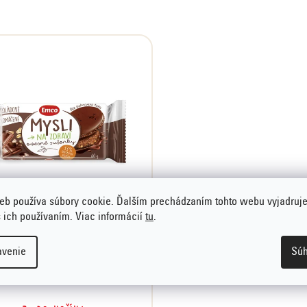
eb používa súbory cookie. Ďalším prechádzaním tohto webu vyjadruje
s ich používaním. Viac informácií
tu
.
Ovsené sušienky
olomáčané čokoládové,
avenie
Súh
60 g
0,82 €