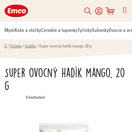
Prejsť
na
Hľadať
NÁKUPNÝ
obsah
KOŠÍK
Mysli
Kaše a vločky
Cereálie a lupienky
Tyčinky
Sušienky
Ovocie a or
Domov
/
Tyčinky
/
Hadíky
/
Super ovocný hadík mango, 20 g
Super ovocný hadík mango, 20
g
Priemerné
6 hodnotení
hodnotenie
produktu
je
5,0
z
5
hviezdičiek.