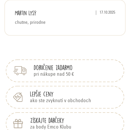
V
Martin Lysý
Hodnotenie produktu j
|
17.10.2025
ý
chutne, prirodne
p
i
s
Z
h
á
o
p
d
Doručenie zadarmo
ä
n
t
pri nákupe nad 50 €
o
i
t
e
Lepšie ceny
e
ako ste zvyknutí v obchodoch
n
í
Získajte darčeky
za body Emco Klubu