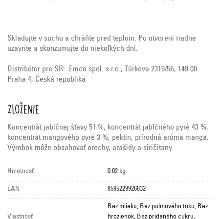
Skladujte v suchu a chráňte pred teplom. Po otvorení riadne
uzavrite a skonzumujte do niekoľkých dní.
Distribútor pre SR: Emco spol. s r.o., Türkova 2319/5b, 149 00
Praha 4, Česká republika
Zloženie
Koncentrát jablčnej šťavy 51 %, koncentrát jablčného pyré 43 %,
koncentrát mangového pyré 3 %, pektín, prírodná aróma manga.
Výrobok môže obsahovať orechy, arašidy a siričitany.
Hmotnosť
0.02 kg
EAN
8595229926832
Bez mlieka
,
Bez palmového tuku
,
Bez
Vlastnosť
hrozienok
,
Bez pridaného cukru
,