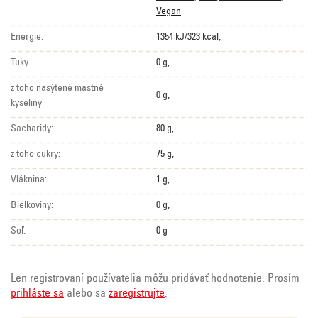
Vegan
Energie:
1354 kJ/323 kcal,
Tuky
0 g,
z toho nasýtené mastné
0 g,
kyseliny
Sacharidy:
80 g,
z toho cukry:
75 g,
Vláknina:
1 g,
Bielkoviny:
0 g,
Soľ:
0 g
Len registrovaní používatelia môžu pridávať hodnotenie. Prosím
prihláste sa
alebo sa
zaregistrujte
.