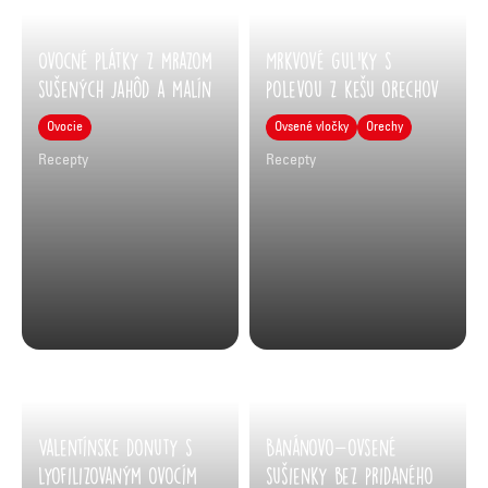
Ovocné plátky z mrazom
Mrkvové guľky s
sušených jahôd a malín
polevou z kešu orechov
Ovocie
Ovsené vločky
Orechy
Recepty
Recepty
Valentínske donuty s
Banánovo-ovsené
lyofilizovaným ovocím
sušienky bez pridaného