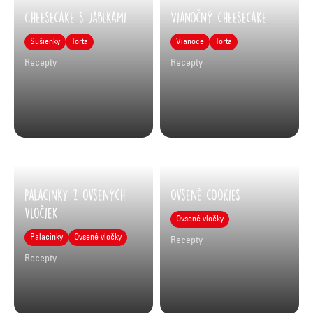
Cheesecake s jablkami
Vianočný cheesecake
Sušienky
Torta
Vianoce
Torta
Recepty
Recepty
Palacinky z ovsených
Ovsené cookies
vločiek
Ovsené vločky
Palacinky
Ovsené vločky
Recepty
Recepty