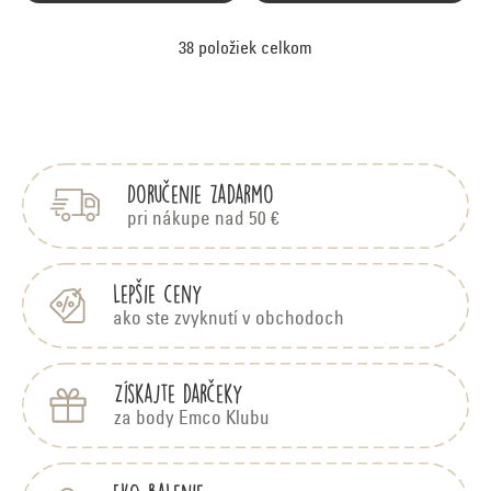
38
položiek celkom
O
v
Z
á
l
p
á
Doručenie zadarmo
ä
d
t
pri nákupe nad 50 €
i
a
e
c
Lepšie ceny
ako ste zvyknutí v obchodoch
i
e
Získajte darčeky
p
za body Emco Klubu
r
v