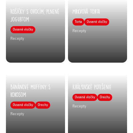
Košíčky s ovocím, plnené
Mrkvová torta
jogurtom
Torta
Ovsené vločky
Ovsené vločky
Recepty
Recepty
Banánové muffiny s
Kráľovské potešenie
kokosom
Ovsené vločky
Orechy
Ovsené vločky
Orechy
Recepty
Recepty