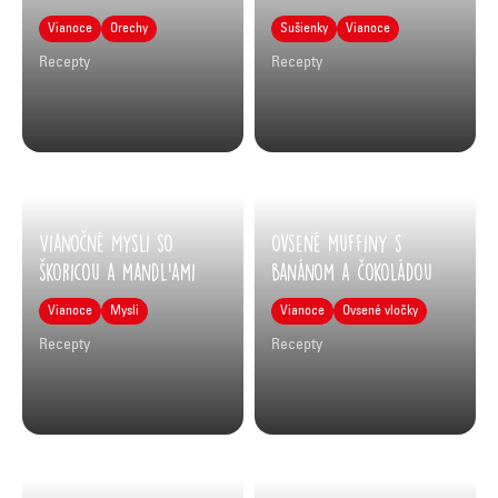
Vianoce
Orechy
Sušienky
Vianoce
Recepty
Recepty
Vianočné Mysli so
Ovsené muffiny s
škoricou a mandľami
banánom a čokoládou
Vianoce
Mysli
Vianoce
Ovsené vločky
Recepty
Recepty