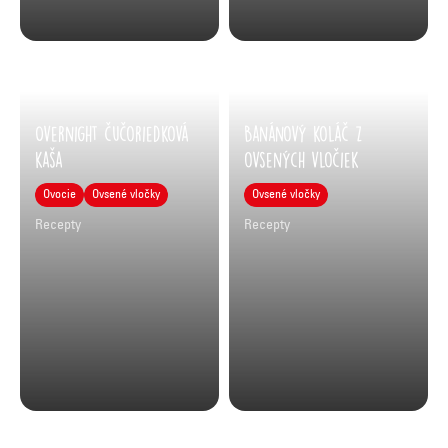
Overnight čučoriedková
Banánový koláč z
kaša
ovsených vločiek
Ovocie
Ovsené vločky
Ovsené vločky
Recepty
Recepty