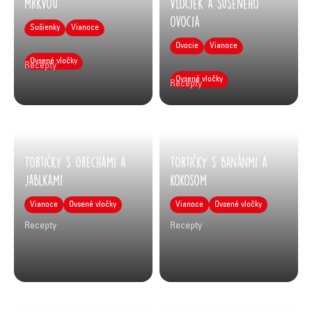
mrkvou
vločiek a sušeného
ovocia
Sušienky
Vianoce
Ovocie
Vianoce
Ovsené vločky
Recepty
Ovsené vločky
Recepty
Tortičky s orechami a
Tortičky s banánmi a
jablkami
kokosom
Vianoce
Ovsené vločky
Vianoce
Ovsené vločky
Recepty
Recepty