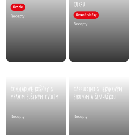
cukru
Ovocie
Ovsené vločky
Recepty
Recepty
Čokoládové košíčky s
Cappuccino s tekvicovým
mrazom sušeným ovocím
sirupom a šľahačkou
Recepty
Recepty