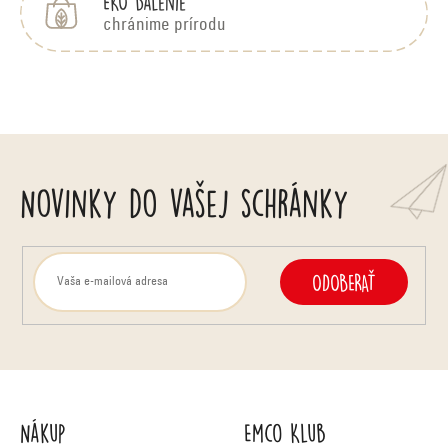
EKO balenie
k
chránime prírodu
y
v
ý
p
Novinky do vašej schránky
i
s
u
ODOBERAŤ
Nákup
Emco Klub