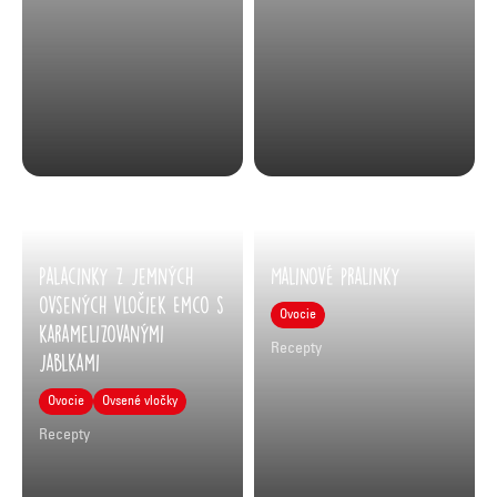
Palacinky z jemných
Malinové pralinky
ovsených vločiek Emco s
Ovocie
karamelizovanými
Recepty
jablkami
Ovocie
Ovsené vločky
Recepty