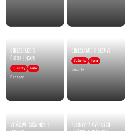
Cheesecake s
Cheesecake Digestive
čučoriedkami
Sušienky
Torta
Sušienky
Torta
Dezerty
Recepty
Vločkové sušienky s
Pusinky z ovsených