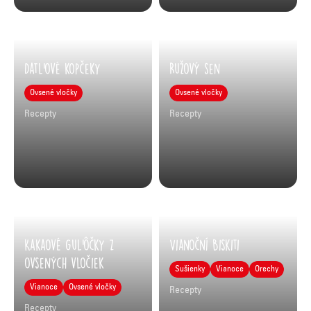
Datľové kopčeky
Ružový sen
Ovsené vločky
Ovsené vločky
Recepty
Recepty
Kakaové guľôčky z
Vianoční Biskiti
ovsených vločiek
Sušienky
Vianoce
Orechy
Vianoce
Ovsené vločky
Recepty
Recepty