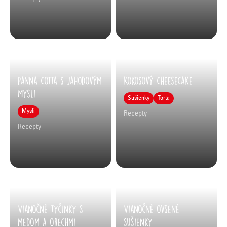
Panna cotta s jahodovým
Kokosový cheesecake
Mysli
Sušienky
Torta
Mysli
Recepty
Recepty
Vianočné tyčinky s
Vianočné ovsené
medom a orechmi
sušienky